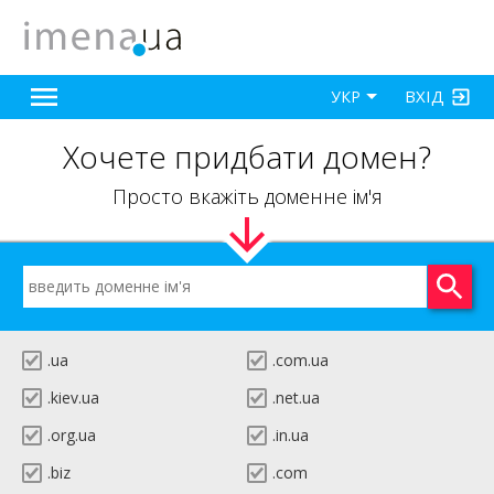
ВХІД
УКР
Хочете придбати домен?
Просто вкажіть доменне ім'я
.ua
.com.ua
.kiev.ua
.net.ua
.org.ua
.in.ua
.biz
.com